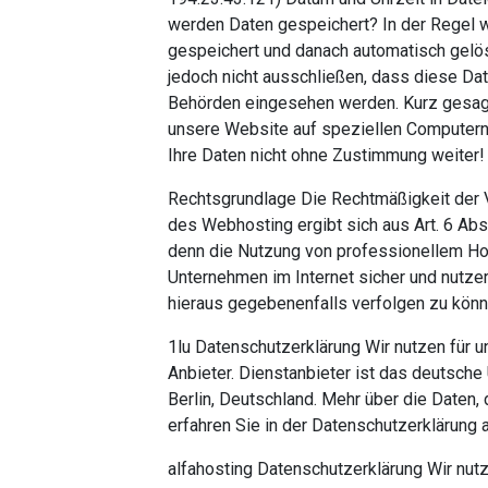
werden Daten gespeichert? In der Regel
gespeichert und danach automatisch gelös
jedoch nicht ausschließen, dass diese Da
Behörden eingesehen werden. Kurz gesagt:
unsere Website auf speziellen Computern (S
Ihre Daten nicht ohne Zustimmung weiter!
Rechtsgrundlage Die Rechtmäßigkeit der
des Webhosting ergibt sich aus Art. 6 Abs.
denn die Nutzung von professionellem Hos
Unternehmen im Internet sicher und nutze
hieraus gegebenenfalls verfolgen zu könn
1lu Datenschutzerklärung Wir nutzen für 
Anbieter. Dienstanbieter ist das deutsc
Berlin, Deutschland. Mehr über die Daten,
erfahren Sie in der Datenschutzerklärung 
alfahosting Datenschutzerklärung Wir nutzen für unsere Website alfahosting, unter anderem ein Webhosting-Anbieter. Dienstanbieter ist das deutsche Unternehmen Alfahosting GmbH, Ankerstraße 3b, 06108 Halle, Deutschland. Mehr über die Daten, die durch die Verwendung von Alfahosting verarbeitet werden, erfahren Sie in der Datenschutzerklärung auf https://alfahosting.de/datenschutz/. ALL-INKL Datenschutzerklärung Wir nutzen für unsere Website ALL-INKL, unter anderem ein Webhosting-Anbieter. Dienstanbieter ist das deutsche Unternehmen ALL-INKL.COM – Neue Medien Münnich, Hauptstraße 68, 02742 Friedersdorf, Deutschland. Mehr über die Daten, die durch die Verwendung von ALL-INKL verarbeitet werden, erfahren Sie in der Datenschutzerklärung auf https://all-inkl.com/datenschutzinformationen/. Amazon Web Services (AWS) Datenschutzerklärung Wir nutzen für unsere Website Amazon Web Services (AWS), unter anderem ein Webhosting-Anbieter. Dienstanbieter ist das amerikanische Unternehmen Amazon Web Services, Inc., 410 Terry Avenue North, Seattle WA 98109, USA. Wir weisen darauf hin, dass nach Meinung des Europäischen Gerichtshofs derzeit kein angemessenes Schutzniveau für den Datentransfer in die USA besteht. Die Datenverarbeitung geschieht im Wesentlichen durch Amazon Web Services (AWS). Dies kann dazu führen, dass gegebenenfalls Daten nicht anonymisiert verarbeitet und gespeichert werden. Ferner können gegebenenfalls US-amerikanische staatliche Behörden Zugriff auf einzelne Daten nehmen. Es kann ferner vorkommen, dass diese Daten mit Daten aus anderen Diensten von Amazon, bei denen Sie ein Nutzerkonto haben, verknüpft werden. Mehr über die Daten, die durch die Verwendung von Amazon Web Services (AWS) verarbeitet werden, erfahren Sie in der Datenschutzerklärung auf https://aws.amazon.com/de/privacy/. Checkdomain Datenschutzerklärung Wir nutzen für unsere Website Checkdomain, unter anderem ein Webhosting-Anbieter. Dienstanbieter ist das deutsche Unternehmen checkdomain GmbH, Große Burgstraße 27/29, 23552 Lübeck, Deutschland. Mehr über die Daten, die durch die Verwendung von Checkdomain verarbeitet werden, erfahren Sie in der Datenschutzerklärung auf https://www.checkdomain.de/agb/datenschutz/. Contabo Datenschutzerklärung Wir nutzen für unsere Website Contabo, unter anderem ein Webhosting-Anbieter. Dienstanbieter ist das deutsche Unternehmen Contabo GmbH, Aschauer Straße 32a, 81549 München, Deutschland. Mehr über die Daten, die durch die Verwendung von Contabo verarbeitet werden, erfahren Sie in der Datenschutzerklärung auf https://contabo.com/de/legal/privacy/. dogado Datenschutzerklärung Wir nutzen für unsere Website dogado, unter anderem ein Webhosting-Anbieter. Dienstanbieter ist das deutsche Unternehmen dogado GmbH, Saarlandstr. 25, 44139 Dortmund, Deutschland. Mehr über die Daten, die durch die Verwendung von dogado verarbeitet werden, erfahren Sie in der Datenschutzerklärung auf https://www.dogado.de/legal/datenschutz. DomainFactory Datenschutzerklärung Wir nutzen für unsere Website DomainFactory, unter anderem ein Webhosting-Anbieter. Dienstanbieter ist das deutsche Unternehmen domainfactory GmbH, Oskar-Messter-Str. 33, 85737 Ismaning, Deutschland. Mehr über die Daten, die durch die Verwendung von DomainFactory verarbeitet werden, erfahren Sie in der Datenschutzerklärung auf https://www.df.eu/de/datenschutz/. goneo Datenschutzerklärung Wir nutzen für unsere Website goneo, unter anderem ein Webhosting-Anbieter. Dienstanbieter ist das deutsche Unternehmen goneo Internet GmbH, Dresdener Straße 18, 32423 Minden, Deutschland. Mehr über die Daten, die durch die Verwendung von goneo verarbeitet werden, erfahren Sie in der Datenschutzerklärung auf https://www.goneo.de/hilfe_kontakt/datenschutz.html. Hetzner Datenschutzerklärung Wir nutzen für unsere Website Hetzner, unter anderem ein Webhosting-Anbieter. Dienstanbieter ist das deutsche Unternehmen Hetzner Online GmbH, Industriestr. 25, 91710 Gunzenhausen, Deutschland. Mehr über die Daten, die durch die Verwendung von Hetzner ve